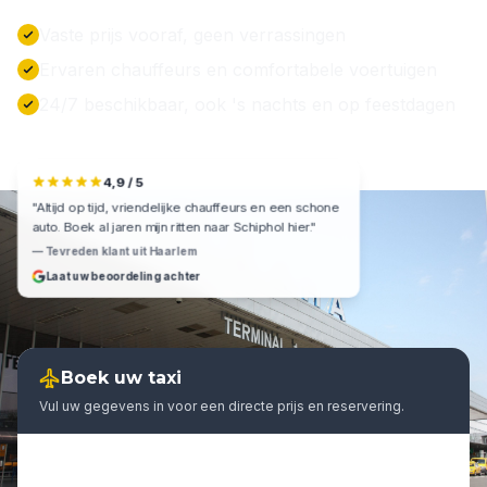
Vaste prijs vooraf, geen verrassingen
Ervaren chauffeurs en comfortabele voertuigen
24/7 beschikbaar, ook 's nachts en op feestdagen
4,9 / 5
"Altijd op tijd, vriendelijke chauffeurs en een schone
auto. Boek al jaren mijn ritten naar Schiphol hier."
— Tevreden klant uit Haarlem
Laat uw beoordeling achter
Boek uw taxi
Vul uw gegevens in voor een directe prijs en reservering.