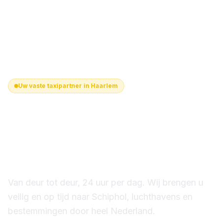
Uw vaste taxipartner in Haarlem
Betrouwbaar Taxi­
vervoer
vanuit Haarlem
Van deur tot deur, 24 uur per dag. Wij brengen u
veilig en op tijd naar Schiphol, luchthavens en
bestemmingen door heel Nederland.